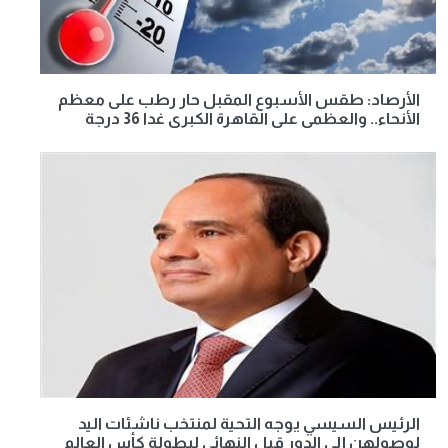
الأرصاد: طقس الأسبوع المقبل حار رطب على معظم
الأنحاء.. والعظمى على القاهرة الكبرى غدا 36 درجة
الرئيس السيسي يوجه التحية لمنتخب ناشئات اليد
لوصولهن إلى الدور قبل النهائي لبطولة كأس العالم