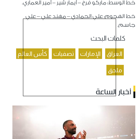
خط الوسط: ماركو فرج – أيمار شير – أمير العماري.
خط الهجوم: علي الحمادي – مهند علي – علي
جاسم.
كلمات البحث
العراق
الإمارات
تصفيات
كأس العالم
ملحق
أخبار الساعة