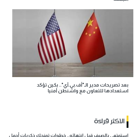
بعد تصريحات مدير الـ"أف.بي.آي".. بكين تؤكد
استعدادها للتعاون مع واشنطن أمنيا
الاكثر قراءة
استمتعي بالصيف قبل انتهائه.. خطوات تمنحك ذكريات أجمل