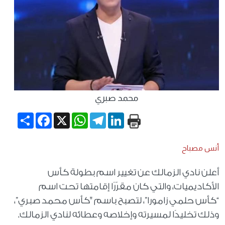
محمد صبري
Share
Facebook
WhatsApp
X
Telegram
LinkedIn
أنس مصباح
أعلن نادي الزمالك عن تغيير اسم بطولة كأس
الأكاديميات، والتي كان مقرّرًا إقامتها تحت اسم
“كأس حلمي زامورا”، لتصبح باسم "كأس محمد صبري”،
وذلك تخليدًا لمسيرته وإخلاصه وعطائه لنادي الزمالك.