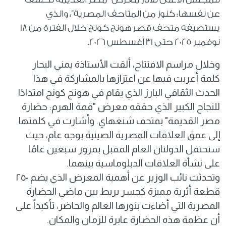
عن نفسها: كنوز من المتاحف المصرية”، والذي
يستضيفه متحف قصر هونج كونج خلال الفترة من 18
نوفمبر 2025 حتى 31 أغسطس 2026.
وخلال مراسم الافتتاح، ألقت الأستاذة يمني البحار
كلمة أعربت فيها عن اعتزازها بالمشاركة في هذا
الحدث الثقافي البارز الذي يقام في هونج كونج امتدادًا
للنجاح الكبير الذي حققه معرض "قمة الهرم: حضارة
مصر القديمة" بمتحف شنغهاي. وأشارت في كلمتها
إلى عمق العلاقات المصرية الصينية بوجه عام، حيث
ستحتفل الدولتان العام المقبل بمرور سبعين عامًا
على نشأة العلاقات الدبلوماسية بينهما.
وتحدثت نائب الوزير عن أهمية المعرض الذي يضم ٢٥٠
قطعة أثرية مميزة كجسر يربط بين ماضي الحضارة
المصرية التي أضاءت بنورها العالم والحاضر، تأكيداً على
أن عظمة هذه الحضارة عابرة للزمان والمكان.