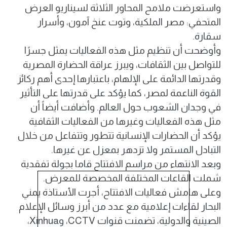
واستعرضت ملامح المحاور الثلاثة لسيناريو العرض
المتحفي: مصر الملكية، وتوت عنخ آمون، وأسرار
سقارة.
وأوضحت أن تنظيم مثل هذه الفعاليات يمثل جسرًا
للتواصل بين الثقافات، ويبرز عراقة الحضارة المصرية
وقدرتها الدائمة على الإلهام، باعتبارها إحدى أهم ركائز
القوة الناعمة لمصر، كما يؤكد على قدرتها على التأثير
في وجدان الشعوب حول العالم. وأضافت أيضاً أن
مثل هذه الفعاليات وغيرها من الفعاليات الثقافية
يؤكد أن الحضارات الإنسانية تتطور وتتفاعل من خلال
التبادل المستمر ولا تزدهر بمعزل عن غيرها.
وبعد الانتهاء من مراسم الافتتاح قاما بجولة تفقدية
شملت القاعات المختلفة المخصصة للمعرض.
وعلى هامش فعاليات الافتتاح، أجرت الأستاذة يمني
البحار لقاءات إعلامية مع عدد من أبرز وسائل الإعلام
الصينية والدولية، تضمنت قنوات CCTV، وXinhua،