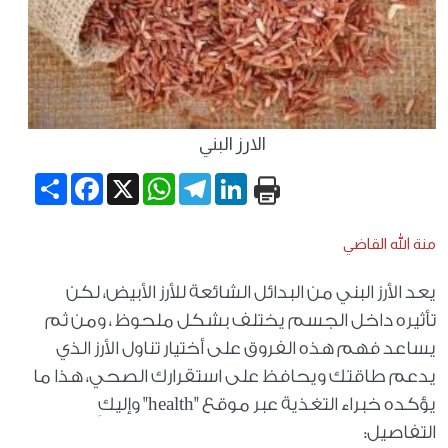
الارز البني
Share
Facebook
WhatsApp
X
Telegram
LinkedIn
منة الله القاضي
يعد الأرز البني من البدائل الشائعة للأرز الأبيض، لكن
تأثيره داخل الجسم يختلف بشكل ملحوظ ، ومن ثم
يساعد فهم هذه الفروق على أختيار تناول الأرز الذي
يدعم طاقتك ويحافظ على استقرارك الصحي، هذا ما
يؤكده خبراء التغذية عبر موقع "health" وإليكِ
التفاصيل: