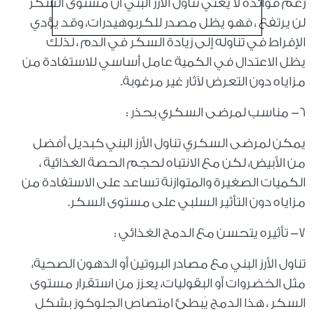
رغم فوائده لا يعني تناول الأرز البني أن مستوى السكر
لن يرتفع ، فهو يظل مصدر للكربوهيدرات، وقد يؤدي
الإفراط في تناوله إلى زيادة السكر في الدم ، لذلك
يظل الاعتدال في الكمية عامل أساسي للاستفادة من
مزاياه دون التعرض لآثار غير مرغوبة.
٦- مناسب لمرضى السكري بحذر :
يمكن لمرضى السكري تناول الأرز البني كبديل أفضل
من الأبيض، لكن مع الانتباه لحجم الحصة الغذائية ،
الكميات الصغيرة والمتوازنة تساعد على الاستفادة من
مزاياه دون التأثير السلبي على مستوى السكر.
٧- تأثيره يتحسن مع الدمج الغذائي :
تناول الأرز البني مع مصادر البروتين أو الدهون الصحية،
مثل الخضروات أو البقوليات، يعزز من استقرار مستوى
السكر ، هذا الدمج يُبطئ امتصاص الجلوكوز بشكل