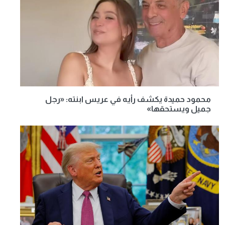
محمود حميدة يكشف رأيه في عريس ابنته: «رجل
جميل ويستحقها»