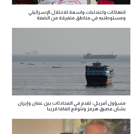
انتهاكات واعتداءات واسعة للاحتلال الإسرائيلي
ومستوطنيه في مناطق متفرقة من الضفة
مسؤول أمريكي: تقدم في المحادثات بين عمان وإيران
بشأن مضيق هرمز ونتوقع اتفاقا قريبا