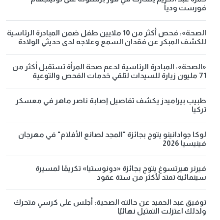
فورست ودياً
الصحة»: فحص أكثر من 10 ملايين طفل ضمن المبادرة الرئاسية
للكشف المبكر عن فقدان السمع وعلاجه لدى حديثي الولادة
«الصحة»: المبادرة الرئاسية لدعم صحة المرأة تستقبل أكثر من
71 مليون زيارة للسيدات لتلقي خدمات الفحص والتوعية
طبيب بيراميدز يكشف تفاصيل إصابة ناصر ماهر في معسكر
تركيا
لوكا جوادانينو يتوج بجائزة "المجد لصانع الأفلام" في مهرجان
فينيسيا 2026
فيرنر هيرتسوغ يتوج بجائزة «دونوستيا» تكريمًا لمسيرة
سينمائية تمتد لأكثر من ستة عقود
توفيق عبد الحميد عن حالته الصحية: أجلس على كرسي متحرك
ولذلك اعتزلت التمثيل نهائيًا