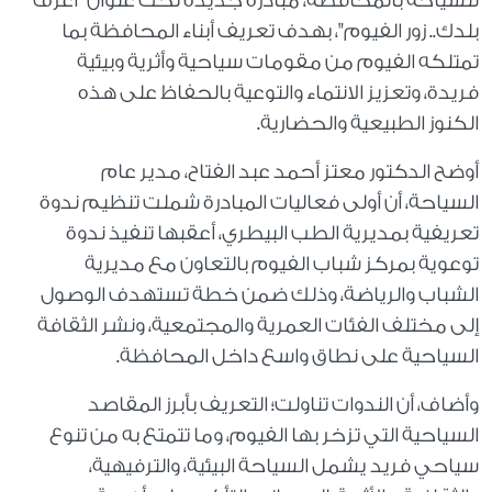
للسياحة بالمحافظة، مبادرة جديدة تحت عنوان "اعرف
بلدك.. زور الفيوم"، بهدف تعريف أبناء المحافظة بما
تمتلكه الفيوم من مقومات سياحية وأثرية وبيئية
فريدة، وتعزيز الانتماء والتوعية بالحفاظ على هذه
الكنوز الطبيعية والحضارية.
أوضح الدكتور معتز أحمد عبد الفتاح، مدير عام
السياحة، أن أولى فعاليات المبادرة شملت تنظيم ندوة
تعريفية بمديرية الطب البيطري، أعقبها تنفيذ ندوة
توعوية بمركز شباب الفيوم بالتعاون مع مديرية
الشباب والرياضة، وذلك ضمن خطة تستهدف الوصول
إلى مختلف الفئات العمرية والمجتمعية، ونشر الثقافة
السياحية على نطاق واسع داخل المحافظة.
وأضاف، أن الندوات تناولت؛ التعريف بأبرز المقاصد
السياحية التي تزخر بها الفيوم، وما تتمتع به من تنوع
سياحي فريد يشمل السياحة البيئية، والترفيهية،