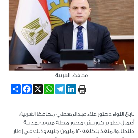
محافظ الغربية
Share
Facebook
WhatsApp
X
Telegram
LinkedIn
تابع اللواء دكتور علاء عبدالمعطي محافظ الغربية،
أعمال تطوير كورنيش محور محلة منوف بمدينة
طنطا، والمُنفذ بتكلفة 120 مليون جنيه، وذلك في إطار