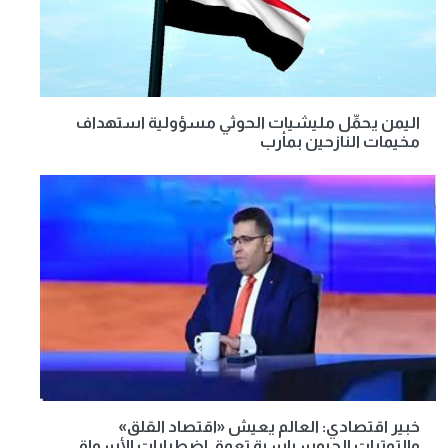
اليمن يحمِّل مليشيات الحوثي مسؤولية استهداف
مخيمات النازحين بمأرب
خبير اقتصادي: العالم يعيش «اقتصاد القلق»
والتوترات الجيوسياسية تعمق اضطرابات الأسواق