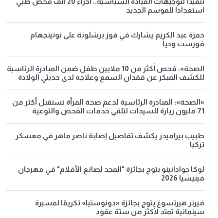
تنفيذا لتوجيهات القيادة السياسية.. اجراء 20 ألف فحص طبي
استعدادا للموسم الجديد
حمزة عبد الكريم يشارك في فوز برشلونة على نوتينجهام
فورست ودياً
الصحة»: فحص أكثر من 10 ملايين طفل ضمن المبادرة الرئاسية
للكشف المبكر عن فقدان السمع وعلاجه لدى حديثي الولادة
«الصحة»: المبادرة الرئاسية لدعم صحة المرأة تستقبل أكثر من
71 مليون زيارة للسيدات لتلقي خدمات الفحص والتوعية
طبيب بيراميدز يكشف تفاصيل إصابة ناصر ماهر في معسكر
تركيا
لوكا جوادانينو يتوج بجائزة "المجد لصانع الأفلام" في مهرجان
فينيسيا 2026
فيرنر هيرتسوغ يتوج بجائزة «دونوستيا» تكريمًا لمسيرة
سينمائية تمتد لأكثر من ستة عقود