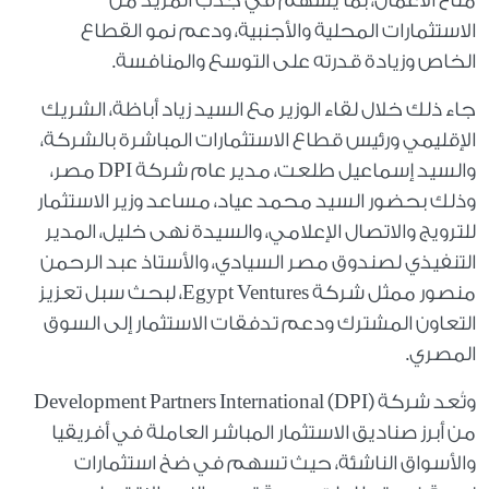
مناخ الأعمال، بما يسهم في جذب المزيد من
الاستثمارات المحلية والأجنبية، ودعم نمو القطاع
الخاص وزيادة قدرته على التوسع والمنافسة.
جاء ذلك خلال لقاء الوزير مع السيد زياد أباظة، الشريك
الإقليمي ورئيس قطاع الاستثمارات المباشرة بالشركة،
والسيد إسماعيل طلعت، مدير عام شركة DPI مصر،
وذلك بحضور السيد محمد عياد، مساعد وزير الاستثمار
للترويج والاتصال الإعلامي، والسيدة نهى خليل، المدير
التنفيذي لصندوق مصر السيادي، والأستاذ عبد الرحمن
منصور ممثل شركة Egypt Ventures، لبحث سبل تعزيز
التعاون المشترك ودعم تدفقات الاستثمار إلى السوق
المصري.
وتُعد شركة Development Partners International (DPI)
من أبرز صناديق الاستثمار المباشر العاملة في أفريقيا
والأسواق الناشئة، حيث تسهم في ضخ استثمارات