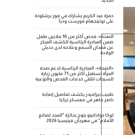
الجديد
حمزة عبد الكريم يشارك في فوز برشلونة
على نوتينجهام فورست ودياً
الصحة»: فحص أكثر من 10 ملايين طفل
ضمن المبادرة الرئاسية للكشف المبكر
عن فقدان السمع وعلاجه لدى حديثي
الولادة
«الصحة»: المبادرة الرئاسية لدعم صحة
المرأة تستقبل أكثر من 71 مليون زيارة
للسيدات لتلقي خدمات الفحص والتوعية
طبيب بيراميدز يكشف تفاصيل إصابة
ناصر ماهر في معسكر تركيا
لوكا جوادانينو يتوج بجائزة "المجد لصانع
الأفلام" في مهرجان فينيسيا 2026