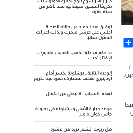
فيرنر هيرتسوغ يتوج بجائزة «دونوستيا»
تكريمًا لمسيرة سينمائية تمتد لأكثر من
ستة عقود
توفيق عبد الحميد عن حالته الصحية:
أجلس على كرسي متحرك ولذلك اعتزلت
التمثيل نهائيًا
Share
Face
ما حكم مبادلة الذهب الجديد بالقديم؟...
الإفتاء تجيب
التقى د. بدر عبد العاطي وزير الخارجية والتعاون الدولي والمصريين بالخارج، خلال زيارته إلى سول يوم الثلاثاء ٢
الودية الثانية.. برشلونة يخسر أمام
ين،
أودينيزي بهدف بمشاركة حمزة عبدالكريم
لهذه الأسباب.. لا تبحثي عن الكمال
داً
موعد مباراة الأهلي وبرشلونة في بطولة
ن
كأس خوان جامبر
هل زيوت الشعر تزيد من قشرة