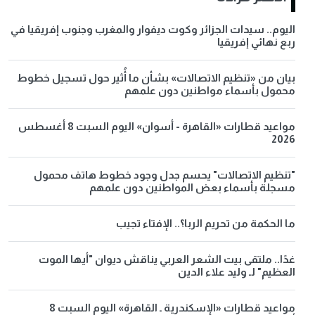
اليوم.. سيدات الجزائر وكوت ديفوار والمغرب وجنوب إفريقيا في
ربع نهائي إفريقيا
بيان من «تنظيم الاتصالات» بشأن ما أُثير حول تسجيل خطوط
محمول بأسماء مواطنين دون علمهم
مواعيد قطارات «القاهرة - أسوان» اليوم السبت 8 أغسطس
2026
"تنظيم الاتصالات" يحسم جدل وجود خطوط هاتف محمول
مسجلة بأسماء بعض المواطنين دون علمهم
ما الحكمة من تحريم الربا؟.. الإفتاء تجيب
غدًا.. ملتقى بيت الشعر العربي يناقش ديوان "أيها الموت
العظيم" لـ وليد علاء الدين
مواعيد قطارات «الإسكندرية ـ القاهرة» اليوم السبت 8