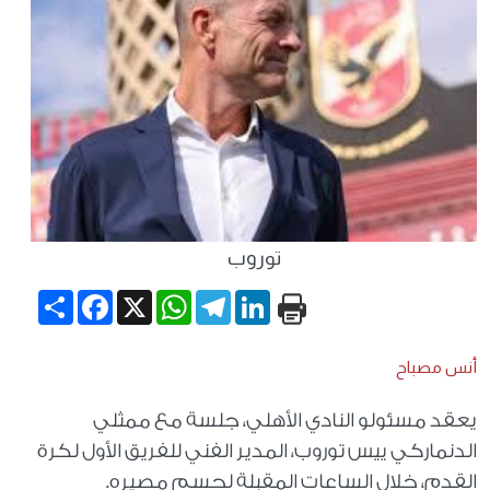
توروب
Share
Facebook
WhatsApp
X
Telegram
LinkedIn
أنس مصباح
يعقد مسئولو النادي الأهلي، جلسة مع ممثلي
الدنماركي ييس توروب، المدير الفني للفريق الأول لكرة
القدم، خلال الساعات المقبلة لحسم مصيره.