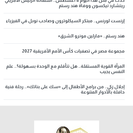
حدث في مثل هذا اليوم 8 أغسطس.. استقالة الرئيس الأمريكي
ريتشارد نيكسون ووفاة هند رستم
إرنست لورنس.. مبتكر السيكلوترون وصاحب نوبل في الفيزياء
هند رستم.. «مارلين مونرو الشرق»
مجموعة مصر في تصفيات كأس الأمم الأفريقية 2027
المرأة القوية المستقلة.. هل تتأقلم مع الوحدة بسهولة؟.. علم
النفس يجيب
إجلال زكي.. من برامج الأطفال إلى «سك على بناتك».. رحلة فنية
حافلة بالأدوار المتنوعة