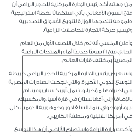
من جهته، أكد رئيس الإدارة المركزية للحجر الزراعي أن
فتح السوق الأفغاني يأتي استكمالًا لخطة استراتيجية
طموحة تنتهجها الوزارة لتنويع الأسواق التصديرية
وتيسير حركة التجارة للحاصلات الزراعية.
وأعلن المنسي أنه تم خلال النصف الأول من العام
الجاري فتح 21 سوقًا جديدًا أمام المنتجات الزراعية
المصرية بمختلف قارات العالم.
واستعرض رئيس الادارة المركزية للحجر الزراعي خريطة
التوسع الدولي الأخيرة، والتي نجحت الصادرات المصرية
في اختراقها مؤخرًا، وتشمل أوزبكستان وفيتنام،
بالإضافة إلى أفغانستان في قارة آسيا، والمكسيك،
بيرو، أوروجواي، بنما، السلفادور، وجمهورية الدومينيكان،
في أمريكا اللاتينية ومنطقة الكاريبي.
وأكدت وزارة الزراعة واستصلاح الأراضي أن هذا التوسع