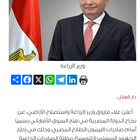
وزير الزراعة
Share
Facebook
WhatsApp
X
Telegram
LinkedIn
دار الهلال
أعلن علاء فاروق وزير الزراعة واستصلاح الأراضي، عن
نجاح الدولة المصرية في فتح السوق الأفغاني رسميًا
أمام صادرات الليمون الطازج المصري، وذلك في إطار
الجهود المستمرة لتوسيع مظلة الصادرات الزراعية