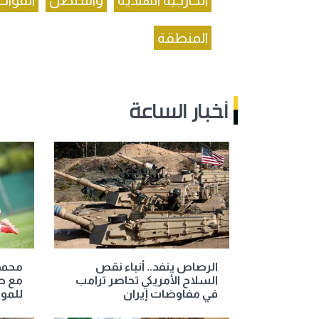
الخارجية الهندية
واشنطن
القوات 
المنطقة
أخبار الساعة
الرصاص ينفد.. أنباء نقص
محمد 
السلاح الأمريكي تحاصر ترامب
مع طر
في مفاوضات إيران
للمو