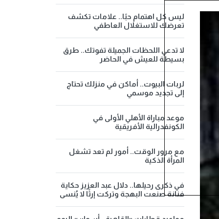
ليس كل اهتمام حبًا.. علامات تكشف
تعرضك للاستغلال العاطفي
لا تدعي اللحظات الجميلة تفوتك.. طرق
بسيطة للعيش في الحاضر
لربات البيوت.. أماكن في منزلك تحتاج
إلى تجديد موسمي
موعد مباراة الأهلي الأولى في
الكونفدرالية الأفريقية
مع مرور الوقت.. أمور لم تعد تشغل
المرأة الذكية
في ذكرى رحيلها.. دلال عبد العزيز حكاية
فنانة صنعت البهجة وتركت إرثًا لا يُنسى
مواعيد قطارات «القاهرة - أسوان» اليوم