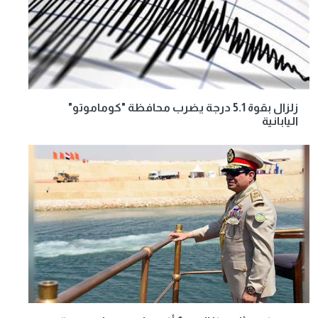
زلزال بقوة 5.1 درجة يضرب محافظة "كوماموتو"
اليابانية