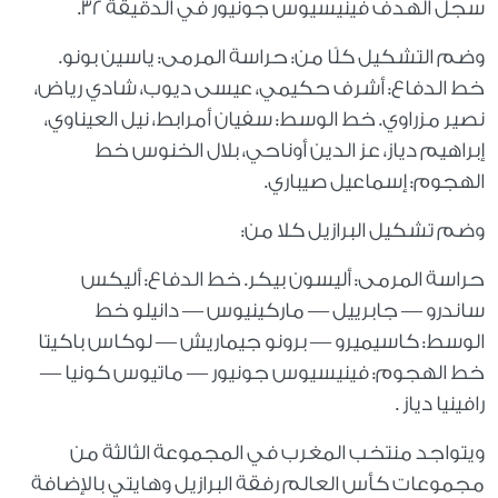
سجل الهدف فينيسيوس جونيور في الدقيقة 32.
وضم التشكيل كلًا من: حراسة المرمى: ياسين بونو.
خط الدفاع: أشرف حكيمي، عيسى ديوب، شادي رياض،
نصير مزراوي. خط الوسط: سفيان أمرابط، نيل العيناوي،
إبراهيم دياز، عز الدين أوناحي، بلال الخنوس خط
الهجوم: إسماعيل صيباري.
وضم تشكيل البرازيل كلا من:
حراسة المرمى: أليسون بيكر. خط الدفاع: أليكس
ساندرو — جابرييل — ماركينيوس — دانيلو خط
الوسط: كاسيميرو — برونو جيماريش — لوكاس باكيتا
خط الهجوم: فينيسيوس جونيور — ماتيوس كونيا —
رافينيا دياز .
ويتواجد منتخب المغرب في المجموعة الثالثة من
مجموعات كأس العالم رفقة البرازيل وهايتي بالإضافة