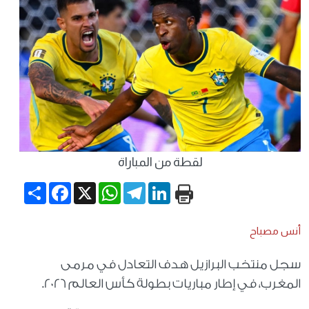
لقطة من المباراة
Share
Facebook
WhatsApp
X
Telegram
LinkedIn
أنس مصباح
سجل منتخب البرازيل هدف التعادل في مرمى
المغرب، في إطار مباريات بطولة كأس العالم 2026.