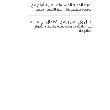
المرأة القوية المستقلة.. هل تتأقلم مع
الوحدة بسهولة؟.. علم النفس يجيب
إجلال زكي.. من برامج الأطفال إلى «سك
على بناتك».. رحلة فنية حافلة بالأدوار
المتنوعة