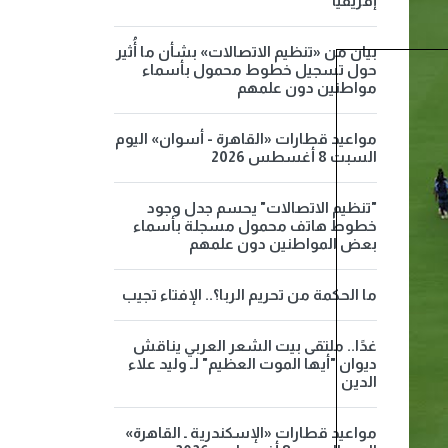
إفريقيا
بيان من «تنظيم الاتصالات» بشأن ما أُثير
حول تسجيل خطوط محمول بأسماء
مواطنين دون علمهم
مواعيد قطارات «القاهرة - أسوان» اليوم
السبت 8 أغسطس 2026
"تنظيم الاتصالات" يحسم جدل وجود
خطوط هاتف محمول مسجلة بأسماء
بعض المواطنين دون علمهم
ما الحكمة من تحريم الربا؟.. الإفتاء تجيب
غدًا.. ملتقى بيت الشعر العربي يناقش
ديوان "أيها الموت العظيم" لـ وليد علاء
الدين
مواعيد قطارات «الإسكندرية ـ القاهرة»