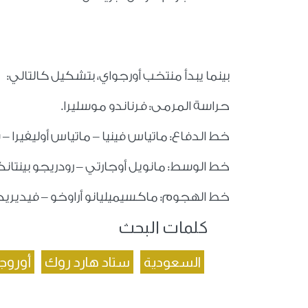
بينما يبدأ منتخب أورجواي، بتشكيل كالتالي:
حراسة المرمى: فرناندو موسليرا.
خط الدفاع: ماتياس فينيا – ماتياس أوليفيرا –
خط الوسط: مانويل أوجارتي – رودريجو بينتانك
خط الهجوم: ماكسيميليانو أراوخو – فيديريكو 
كلمات البحث
السعودية
ستاد هارد روك
أوروج