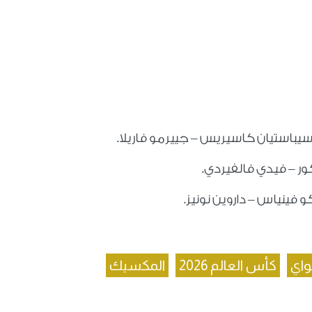
 سيباستيان كاسيريس – جييرمو فاريلا.
ور – فيدي فالفيردي.
فينياس – داروين نونيز.
واي
كأس العالم 2026
المكسيك