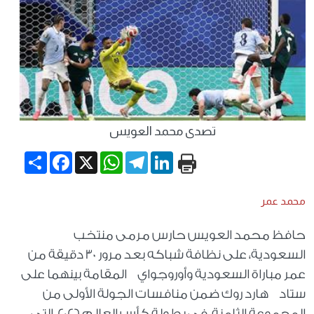
تصدى محمد العويس
Share
Facebook
WhatsApp
X
Telegram
LinkedIn
محمد عمر
حافظ محمد العويس حارس مرمى منتخب
السعودية، على نظافة شباكه بعد مرور 30 دقيقة من
عمر مباراة السعودية وأوروجواي المقامة بينهما على
ستاد هارد روك ضمن منافسات الجولة الأولى من
المجموعة الثامنة، في بطولة كأس العالم 2026، التي