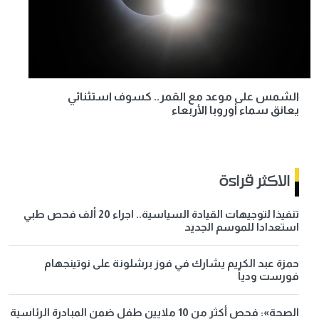
الشمس على موعد مع القمر.. كسوف استثنائي
يعانق سماء أوروبا الأربعاء
الاكثر قراءة
تنفيذا لتوجيهات القيادة السياسية.. اجراء 20 ألف فحص طبي
استعدادا للموسم الجديد
حمزة عبد الكريم يشارك في فوز برشلونة على نوتينجهام
فورست ودياً
الصحة»: فحص أكثر من 10 ملايين طفل ضمن المبادرة الرئاسية