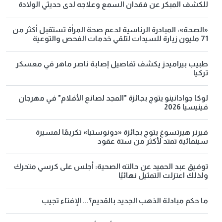
للكشف المبكر عن فقدان السمع وعلاجه لدى حديثي الولادة
«الصحة»: المبادرة الرئاسية لدعم صحة المرأة تستقبل أكثر من
71 مليون زيارة للسيدات لتلقي خدمات الفحص والتوعية
طبيب بيراميدز يكشف تفاصيل إصابة ناصر ماهر في معسكر
تركيا
لوكا جوادانينو يتوج بجائزة "المجد لصانع الأفلام" في مهرجان
فينيسيا 2026
فيرنر هيرتسوغ يتوج بجائزة «دونوستيا» تكريمًا لمسيرة
سينمائية تمتد لأكثر من ستة عقود
توفيق عبد الحميد عن حالته الصحية: أجلس على كرسي متحرك
ولذلك اعتزلت التمثيل نهائيًا
ما حكم مبادلة الذهب الجديد بالقديم؟... الإفتاء تجيب