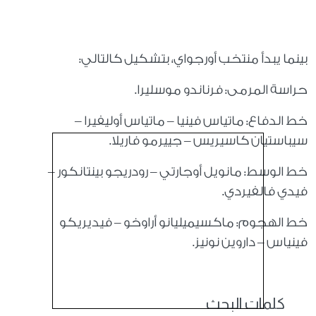
بينما يبدأ منتخب أورجواي، بتشكيل كالتالي:
حراسة المرمى: فرناندو موسليرا.
خط الدفاع: ماتياس فينيا – ماتياس أوليفيرا –
سيباستيان كاسيريس – جييرمو فاريلا.
خط الوسط: مانويل أوجارتي – رودريجو بينتانكور –
فيدي فالفيردي.
خط الهجوم: ماكسيميليانو أراوخو – فيديريكو
فينياس – داروين نونيز.
كلمات البحث