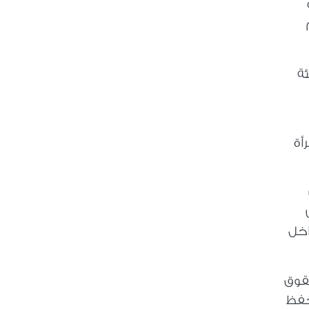
ئة
أة
اخل
حقوق
تحفظ