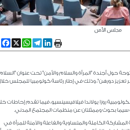
مجلس الأمن
book
WhatsApp
X
Telegram
LinkedIn
 حول أجندة "المرأة والسلام والأمن" تحت عنوان "السلام
بر تعزيز دورهن"، وذلك في إطار رئاسة كولومبيا للمجلس خلال
لكولومبية روزا يولاندا فيلافيسينسيو، فيما تقدم إحاطات خلا
رأة سيما بحوث وممثلتان عن منظمات المجتمع المدني.
مشاركة الكاملة والمتساوية والفاعلة والآمنة للمرأة في