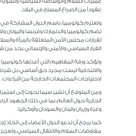
عمليات السلام والوساطة السياسية وتسوية الن
عقوداً من الصراع المسلح في البلاد.
وتعتزم كولومبيا، باسم الدول المشاركة في مبا
تضم كولومبيا والدنمارك وفرنسا واليونان ولاتف
لقرارات مجلس الأمن المتعلقة بالمرأة والسل
القرار السياسي والأمني والإنساني يحد من شرع
وتؤكد ورقة المفاهيم التي أعدتها كولومبيا 
والانتخابية ليست مجرد حق أساسي، بل شرط 
لاحتياجات المجتمعات الخارجة من النزاعات.
ومن المتوقع أن تشير سيما بحوث إلى استمرا
الجارية حول العالم، بما في ذلك الجهود الر
وغزة وإيران ولبنان والسودان وأوكرانيا.
كما يرجح أن تدعو الدول الأعضاء إلى اتخاذ
مفاوضات السلام والانتقال السياسي، وتعزيز 