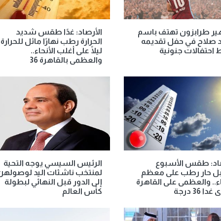
ير طرابزون تهتف باسم
الأرصاد: غدًا طقس شديد
 صلاح في حفل تقديمه
الحرارة رطب نهارًا مائل للحرارة
احتفالات جنونية
ليلًا على أغلب الأنحاء..
والعظمى بالقاهرة 36
صاد: طقس الأسبوع
الرئيس السيسي يوجه التحية
بل حار رطب على معظم
لمنتخب ناشئات اليد لوصولهن
اء.. والعظمى على القاهرة
إلى الدور قبل النهائي لبطولة
دا 36 درجة
كأس العالم