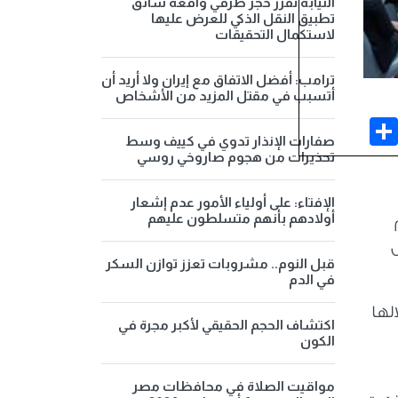
النيابة تقرر حجز طرفي واقعة سائق
تطبيق النقل الذكي للعرض عليها
لاستكمال التحقيقات
ترامب: أفضل الاتفاق مع إيران ولا أريد أن
أتسبب في مقتل المزيد من الأشخاص
Share
Face
صفارات الإنذار تدوي في كييف وسط
تحذيرات من هجوم صاروخي روسي
الإفتاء: على أولياء الأمور عدم إشعار
أولادهم بأنهم متسلطون عليهم
قبل النوم.. مشروبات تعزز توازن السكر
في الدم
لها
اكتشاف الحجم الحقيقي لأكبر مجرة في
الكون
مواقيت الصلاة في محافظات مصر