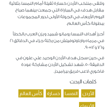
وتلقى منتخب الأردن خسارة ثقيلة أمام النمسا، بثلاثية
مقابل هدف، في المباراة التي جمعت بينهما صباح
اليوم الأربعاء، في الجولة الأولى لدور المجموعات
ببطولة كأس العالم.
أحرز أهداف النمسا رومانو شميد ويزن العرب بالخطأ
في مرماه وارناوتوفيتش من ركلة جزاء في الدقائق 21
و76 و12+90.
في حين سجل هدف الأردن الوحيد علي علون في
الدقيقة 50. شهد تشكيل الأردن مشاركة عودة
فاخوري لاعب فريق بيراميدز.
كلمات البحث
الأردن
النمسا
خسارة
كأس العالم
الأربعاء