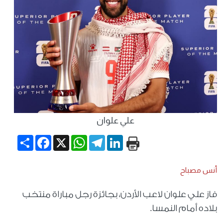
علي علوان
Share
Facebook
WhatsApp
X
Telegram
LinkedIn
أنس مصباح
فاز علي علوان لاعب الأردن، بجائزة رجل مباراة منتخب
بلاده أمام النمسا.