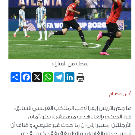
لقطة من المباراة
Share
Facebook
WhatsApp
X
Telegram
LinkedIn
أنس مصباح
هاجم باتريس إيفرا لاعب المنتخب الفرنسي السابق،
قرار الحكم بإلغاء هدف مصطفى زيكو، أمام
الأرجنتين، مشيرا إلى أن ما حدث غير طبيعي. وأضاف أن
أن استخدام الفار بهذه الطريقة يفقد كرة القدم