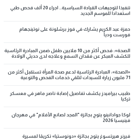
تنفيذا لتوجيهات القيادة السياسية.. اجراء 20 ألف فحص طبي
استعدادا للموسم الجديد
حمزة عبد الكريم يشارك في فوز برشلونة على نوتينجهام
فورست ودياً
الصحة»: فحص أكثر من 10 ملايين طفل ضمن المبادرة الرئاسية
للكشف المبكر عن فقدان السمع وعلاجه لدى حديثي الولادة
«الصحة»: المبادرة الرئاسية لدعم صحة المرأة تستقبل أكثر من
71 مليون زيارة للسيدات لتلقي خدمات الفحص والتوعية
طبيب بيراميدز يكشف تفاصيل إصابة ناصر ماهر في معسكر
تركيا
لوكا جوادانينو يتوج بجائزة "المجد لصانع الأفلام" في مهرجان
فينيسيا 2026
فيرنر هيرتسوغ يتوج بجائزة «دونوستيا» تكريمًا لمسيرة