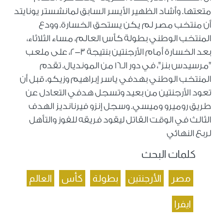
متعتها. وأشاد الظهير الأيسر السابق لمانشستر يونايتد
أن منتخب مصر لم يكن يستحق الخسارة. وودع
المنتخب الوطني بطولة كأس العالم، مساء الثلاثاء،
بعد الخسارة أمام الأرجنتين بنتيجة 3-2، على ملعب
"مرسيدس بنز"، في دور الـ16 من المونديال. تقدم
المنتخب الوطني بهدفي ياسر إبراهيم وزيكو، قبل أن
تعود الأرجنتين من بعيد وتسجل هدفي التعادل عن
طريق روميرو وميسي. وسجل إنزو فيرنانديز الهدف
الثالث في الوقت القاتل ليقود فريقه للفوز والتأهل
لربع النهائي
كلمات البحث
مصر
الأرجنتين
بطولة
كأس
العالم
ايفرا