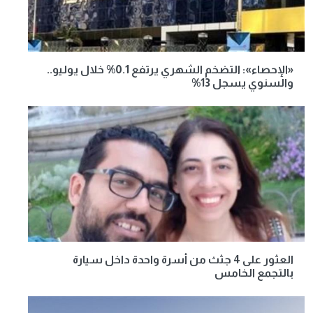
«الإحصاء»: التضخم الشهري يرتفع 0.1% خلال يوليو..
والسنوي يسجل 13%
العثور على 4 جثث من أسرة واحدة داخل سيارة
بالتجمع الخامس