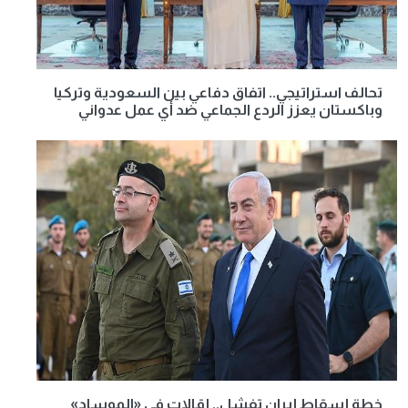
تحالف استراتيجي.. اتفاق دفاعي بين السعودية وتركيا
وباكستان يعزز الردع الجماعي ضد أي عمل عدواني
خطة إسقاط إيران تفشل.. إقالات في «الموساد»