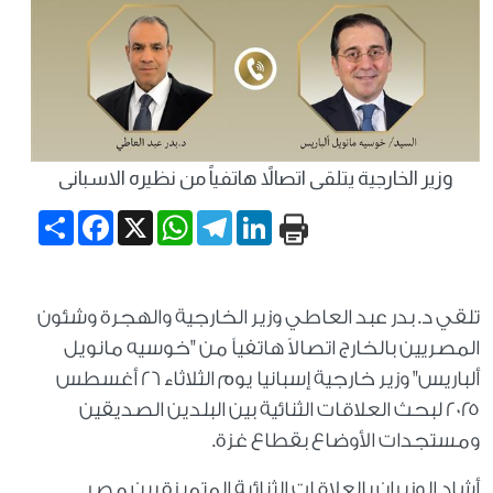
وزير الخارجية يتلقى اتصالاً هاتفياً من نظيره الاسبانى
Share
Facebook
WhatsApp
X
Telegram
LinkedIn
تلقي د. بدر عبد العاطي وزير الخارجية والهجرة وشئون
المصريين بالخارج اتصالاً هاتفياً من "خوسيه مانويل
ألباريس" وزير خارجية إسبانيا يوم الثلاثاء ٢٦ أغسطس
٢٠٢٥ لبحث العلاقات الثنائية بين البلدين الصديقين
ومستجدات الأوضاع بقطاع غزة.
أشاد الوزيران بالعلاقات الثنائية المتميزة بين مصر