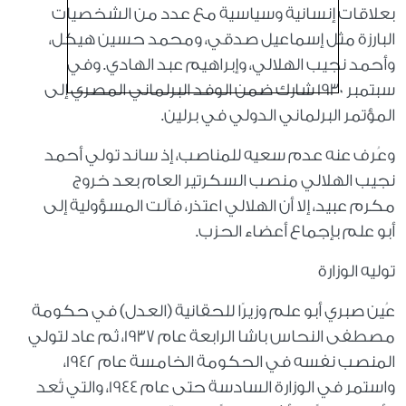
بعلاقات إنسانية وسياسية مع عدد من الشخصيات
البارزة مثل إسماعيل صدقي، ومحمد حسين هيكل،
وأحمد نجيب الهلالي، وإبراهيم عبد الهادي. وفي
سبتمبر 1930 شارك ضمن الوفد البرلماني المصري إلى
المؤتمر البرلماني الدولي في برلين.
وعُرف عنه عدم سعيه للمناصب، إذ ساند تولي أحمد
نجيب الهلالي منصب السكرتير العام بعد خروج
مكرم عبيد، إلا أن الهلالي اعتذر، فآلت المسؤولية إلى
أبو علم بإجماع أعضاء الحزب.
توليه الوزارة
عُين صبري أبو علم وزيرًا للحقانية (العدل) في حكومة
مصطفى النحاس باشا الرابعة عام 1937، ثم عاد لتولي
المنصب نفسه في الحكومة الخامسة عام 1942،
واستمر في الوزارة السادسة حتى عام 1944، والتي تُعد