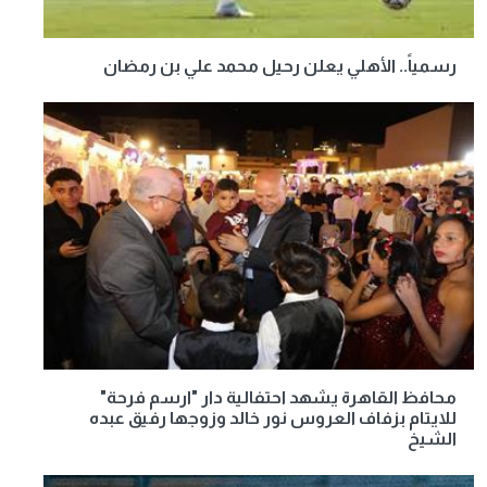
رسمياً.. الأهلي يعلن رحيل محمد علي بن رمضان
محافظ القاهرة يشهد احتفالية دار "ارسم فرحة"
للايتام بزفاف العروس نور خالد وزوجها رفيق عبده
الشيخ