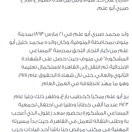
صبري أبو علم.
وُلد محمد صبري أبو علم في 21 مارس 1893 بمدينة
منوف بمحافظة المنوفية، وكان والده محمد خليل أبو
علم من كبار التجار. التحق بمدرسة “المساعي
المشكورة” في منوف حيث حصل على الشهادة
الابتدائية، ثم انتقل إلى القاهرة لاستكمال تعليمه
الثانوي والعالي، حتى نال شهادة الحقوق عام 1917،
وهو ما مهّد لانطلاقه في العمل العام.
برز أبو علم مبكرًا كخطيب بارع، وظهر ذلك جليًا عام
1923 عندما ألقى خطابًا وطنيًا في احتفال لجمعية
المساعي المشكورة بحضور سعد زغلول، الذي أعجب
به وطلب انتقاله للعمل في القاهرة، حيث بدأ مسيرته
المهنية في مكتب مرقص حنا باشا أحد قيادات حزب