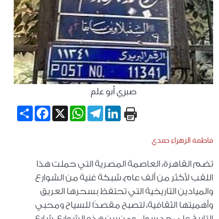
صبري أبو علم
Share
Facebook
WhatsApp
X
Telegram
LinkedIn
فاطمة الزهراء حمدي
تضم القاهرة، العاصمة المصرية التي حملت هذا
اللقب لأكثر من ألف عام، شبكة غنية من الشوارع
والميادين التاريخية التي تحتفظ بسحرها العريق
وأهميتها الثقافية، لتصبح مقصدًا للسياح ومحبي
التاريخ على حد سواء، ومن بين هذه الشوارع، شارع