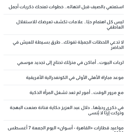
استمتعي بالصيف قبل انتهائه.. خطوات تمنحك ذكريات أجمل
ليس كل اهتمام حبًا.. علامات تكشف تعرضك للاستغلال
العاطفي
لا تدعي اللحظات الجميلة تفوتك.. طرق بسيطة للعيش في
الحاضر
لربات البيوت.. أماكن في منزلك تحتاج إلى تجديد موسمي
موعد مباراة الأهلي الأولى في الكونفدرالية الأفريقية
مع مرور الوقت.. أمور لم تعد تشغل المرأة الذكية
في ذكرى رحيلها.. دلال عبد العزيز حكاية فنانة صنعت البهجة
وتركت إرثًا لا يُنسى
مواعيد قطارات «القاهرة - أسوان» اليوم الجمعة 7 أغسطس