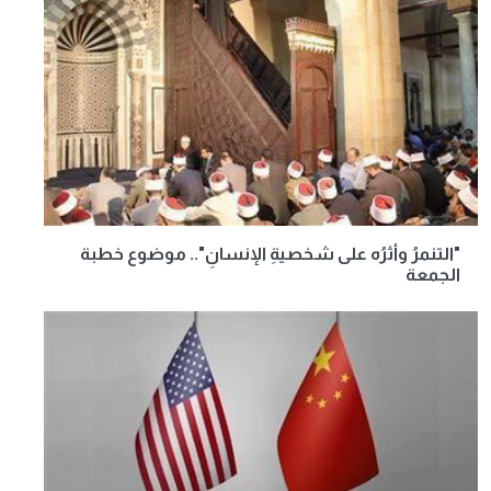
"التنمرُ وأثرُه على شخصيةِ الإنسانِ".. موضوع خطبة
الجمعة