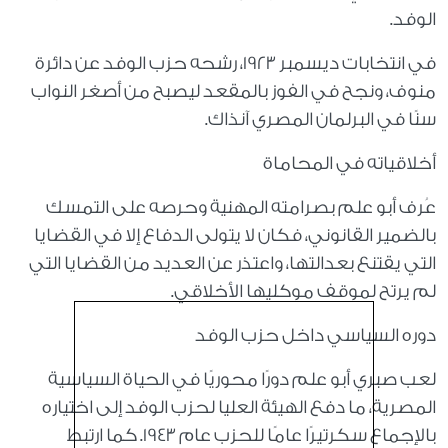
الوفد.
في انتخابات ديسمبر 1923، رشحه حزب الوفد عن دائرة
منوف، ونجح في الفوز بالمقعد ليصبح من أصغر النواب
سنًا في البرلمان المصري آنذاك.
أخلاقياته في المحاماة
عُرف أبو علم بصرامته المهنية وحرصه على التمسك
بالضمير القانوني، فكان لا يتولى الدفاع إلا في القضايا
التي يقتنع بعدالتها، واعتذر عن العديد من القضايا التي
لم يرتح لموقف موكليها الأخلاقي.
دوره السياسي داخل حزب الوفد
لعب صبري أبو علم دورًا محوريًا في الحياة السياسية
المصرية، ما دفع الهيئة العليا لحزب الوفد إلى اختياره
بالإجماع سكرتيرًا عامًا للحزب عام 1943. كما ارتبط