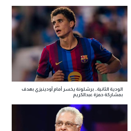
الودية الثانية.. برشلونة يخسر أمام أودينيزي بهدف
بمشاركة حمزة عبدالكريم