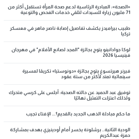
«الصحة»: المبادرة الرئاسية لدعم صحة المرأة تستقبل أكثر من
71 مليون زيارة للسيدات لتلقي خدمات الفحص والتوعية
طبيب بيراميدز يكشف تفاصيل إصابة ناصر ماهر في معسكر
تركيا
لوكا جوادانينو يتوج بجائزة "المجد لصانع الأفلام" في مهرجان
فينيسيا 2026
فيرنر هيرتسوغ يتوج بجائزة «دونوستيا» تكريمًا لمسيرة
سينمائية تمتد لأكثر من ستة عقود
توفيق عبد الحميد عن حالته الصحية: أجلس على كرسي متحرك
ولذلك اعتزلت التمثيل نهائيًا
ما حكم مبادلة الذهب الجديد بالقديم؟... الإفتاء تجيب
الودية الثانية.. برشلونة يخسر أمام أودينيزي بهدف بمشاركة
حمزة عبدالكريم