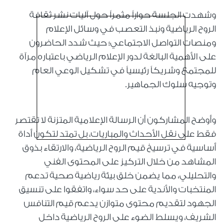
وشهدت الجلسة حواراً مثمراً حول آليات نشر ثقافة
الروح الرياضية ونبذ التعصب في وسائل الإعلام
ومنصات التواصل الاجتماعي؛ حيث شدد الحاضرون
على الأهمية البالغة لدور الإعلام الرياضي باعتباره مرآة
للمجتمع وشريكاً رئيسياً في تشكيل الوعي العام
وتوجيه سلوك الجماهير.
وأوضح المشاركون أن الرسالة الإعلامية المتزنة لا تقتصر
فقط على نقل الأحداث والمباريات، بل تمتد لتكون أداة
أساسية في ترسيخ قيم الروح الرياضية، والارتقاء بذوق
المشاهد من خلال التركيز على المحتوى الفني
والتحليلي، مما يضمن خلق بيئة رياضية صحية تدعم
المنتخبات والأندية على حد سواء، واتفقوا على تنسيق
الجهود لتقديم محتوى متوازن يدعم قيم التنافس
الشريف، ويسلط الضوء على الروح الرياضية داخل