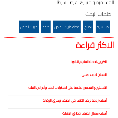
المستمرة واعتبارها عرضا بسيطا.
كلمات البحث
حساسية
نصائح
مجلة طبيبك الخاص
صحة
طبيبك الخاص
الاكثر قراءة
الكيوي لصحة القلب والبشرة
السمان لدايت صحي
انتبه..تورم القدمين علامة على اضطرابات الكبد وأمراض القلب
أسباب زيادة نزيف الأنف في الصيف وطرق الوقاية
أسباب سعال الصيف وطرق الوقاية