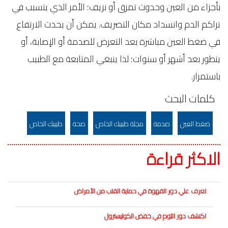
بأجزاء من العين وحدوث تمزق أو نزيف؛ الأمر الذي يتسبب في
تراكم الدم وانسداد مكان التصريف. يمكن أن يحدث الارتفاع
في ضغط العين مباشرة بعد التعرض للصدمة أو الإصابة، أو
يتطور بعد أشهر أو سنوات؛ لذا ينبغي المتابعة مع الطبيب
باستمرار.
كلمات البحث
ضغط العين
صدمة
مجلة طبيبك الخاص
صحة
طبيبك الخاص
الاكثر قراءة
تعرف علي دور القهوة في حماية القلب من الأمراض
اكتشف دور الثوم في خفض الكوليسترول