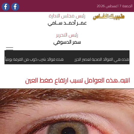
الجمعة 7 اغسطس 2026
رئيس مجلس الادارة
عمــر أحمــد ســامي
رئيس التحرير
سمر الدسوقي
ذه هي الفوائد الصحية لعصير الجزر
هذه فوائد شرب كوب من القرفة يومياً
انتبه..هذه العوامل تسبب ارتفاع ضغط العين