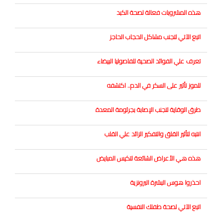
هذه المشروبات فعالة لصحة الكبد
اتبع الآتي لتجنب مشاكل الحجاب الحاجز
تعرف علي الفوائد الصحية للفاصوليا البيضاء
للموز تأثير على السكر في الدم.. اكتشفه
طرق الوقاية لتجنب الإصابة بجرثومة المعدة
انتبه لتأثير القلق والتفكير الزائد علي القلب
هذه هي الأعراض الشائعة لتكيس المبايض
احذروا هوس البشرة البرونزية
اتبع الآتي لصحة طفلك النفسية