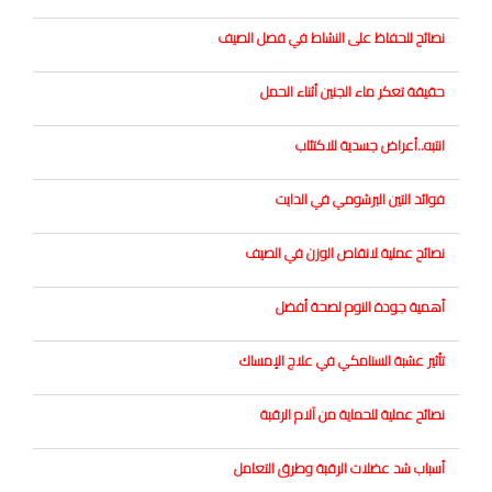
نصائح للحفاظ على النشاط في فصل الصيف
حقيقة تعكر ماء الجنين أثناء الحمل
انتبه..أعراض جسدية للاكتئاب
فوائد التين البرشومي في الدايت
نصائح عملية لانقاص الوزن في الصيف
أهمية جودة النوم لصحة أفضل
تأثير عشبة السنامكي في علاج الإمساك
نصائح عملية للحماية من آلام الرقبة
أسباب شد عضلات الرقبة وطرق التعامل