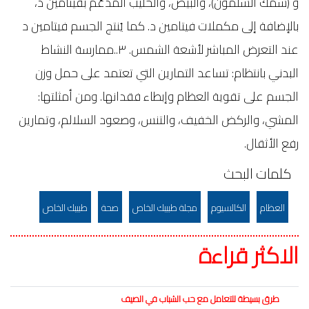
و (سمك السلمون)، والبيض، والحليب المدعّم بفيتامين د،
بالإضافة إلى مكملات فيتامين د. كما يُنتج الجسم فيتامين د
عند التعرض المباشر لأشعة الشمس. ٣..ممارسة النشاط
البدني بانتظام: تساعد التمارين التي تعتمد على حمل وزن
الجسم على تقوية العظام وإبطاء فقدانها. ومن أمثلتها:
المشي، والركض الخفيف، والتنس، وصعود السلالم، وتمارين
رفع الأثقال.
كلمات البحث
العظام
الكالسيوم
مجلة طبيبك الخاص
صحة
طبيبك الخاص
الاكثر قراءة
طرق بسيطة للتعامل مع حب الشباب في الصيف