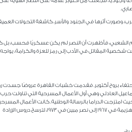
اعًا وجوديًا، فجعلت من أكتوبر علامة على انتصار الهوية على
ضاري.
حرب، وصورت أثرها في الجنود والأسر، كاشفة التحولات العميق
حم الشعبي، فأظهرت أن النصر لم يكن عسكريًا فحسب، بل ك
ت شخصية المقاتل في الأدب إلى رمز للعزة والكرامة، يواجه
حتفاء بروح أكتوبر. فقدمت خشبات القاهرة عروضًا جسدت ر
اعيل العادلي وهي أول الأعمال المسرحية التي تناولت حرب
؛ حيث امتزجت الدراما بالرسالة الوطنية. كانت الأعمال المسرحي
تنقل للجمهور، خاصة الشباب، كيف تحولت الهزيمة في 1967 إلى نصر مبين في 1973، لترسخ دروس الإرادة
رح: