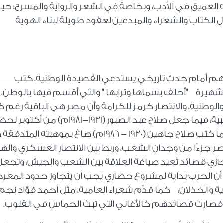
 العميق في الأدب، وبخاصة في الشعر والرواية والمسرح؛ حي
 الكتاب والشعراء والمبدعين لعقود طويلة لبناء الهوية
فسهم أمام حدث تاريخي يستدعي القصيدة الوطنية. كتب
 (1938-2015م) قصيدته الشهيرة "أحلف بسماها وترابها " والتي أقسم فيها بالوطن،
والوطنية، والانتصار كرمز للكرامة وأن مصر هي الباقية رغم 
التحديات. التي مزجت العامية بالبطولة الشعبية، فيما جعل صلاح عبد الصبور (1931-1981م) من أكت
للتأمل في مصير الإنسان المصري وصلابته، كما كتب صلاح جاهين (1930 - 1986م) صاغ بموهبت
 جزءًا من وجدان الشعب، وربط بين الانتصار العسكري واله
ازي قصائد تُعيد صياغة العلاقة بين الشعب والجيش، وتجع
رأى أن الحرب بداية لمشروع حضاري يجب أن يتجاوز حدود المعر
عية والخذلان، كما قدّم شعراء العامية، مثل أحمد فؤاد نجم