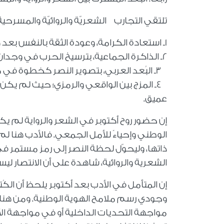
تلتقي التجارب الشعريّة والروائيّة والمسرحية
1ـ استعادة الكرامة، وعودة الثقة بالنفس بعد هزيمة 1967م.
2ـ الذاكرة الجماعية، بترسيخ الحرب في وجدان الأمة بوصفها لحظة خلاص.
3ـ البُعد العربي، بتصوير النصر كخطوة في مسار التحرر العربي المشترك.
4ـ المزج بين الواقعي والرمزي؛ حيث لم ي
عميق.
إن حضور روح أكتوبر في الشعر والرواية لم ي
الوطني وإحياءً للأمل الجمعي. فالأدب هنا لم
ذاتها، وليحوّل لحظة النصر إلى رمز مستمر في
الشعرية والروائية، شاهدة على أن الانتصار لي
إن المتأمل في الأدب بعد أكتوبر يلحظ أن ال
وجودي رسم ملامح الهوية الوطنية. ومن هنا صا
مواجهة التحديات الداخلية أو في مواجهة الأعد