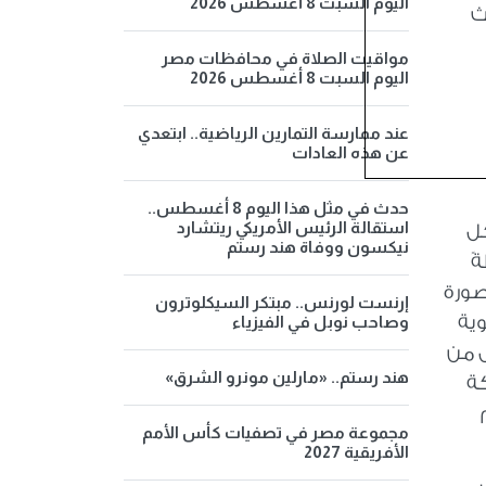
اليوم السبت 8 أغسطس 2026
ث
مواقيت الصلاة في محافظات مصر
اليوم السبت 8 أغسطس 2026
عند ممارسة التمارين الرياضية.. ابتعدي
عن هذه العادات
حدث في مثل هذا اليوم 8 أغسطس..
استقالة الرئيس الأمريكي ريتشارد
كل
نيكسون ووفاة هند رستم
وبر لحظةً
ه المتدفقة صورة
إرنست لورنس.. مبتكر السيكلوترون
وية
وصاحب نوبل في الفيزياء
ل من
هند رستم.. «مارلين مونرو الشرق»
كة
مجموعة مصر في تصفيات كأس الأمم
الأفريقية 2027