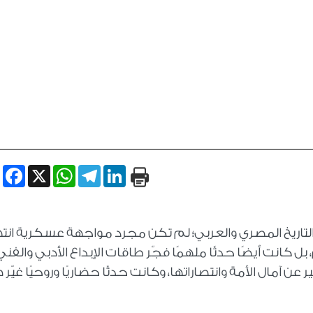
book
WhatsApp
X
Telegram
LinkedIn
لحظة فارقة في التاريخ المصري والعربي؛ لم تكن مجرد مواجهة عسكرية ان
 كانت أيضًا حدثًا ملهمًا فجّر طاقات الإبداع الأدبي والفني
عن آمال الأمة وانتصاراتها، وكانت حدثًا حضاريًا وروحيًا غيّر 