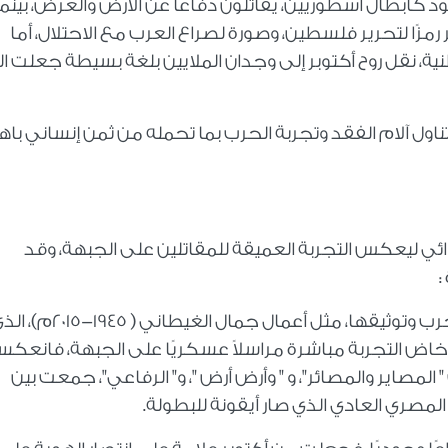
 كأبطال أسطوريين، يقاتلون دفاعًا عن الأرض والعرض، بينما
رمزًا لتحرير فلسطين، وصورة لصراع العرب مع الاحتلال، أما
ية، نقل روح أكتوبر إلى وجدان الملايين بلغة بسيطة جعلت ا
اول آلام الفقد وتجربة الحرب بما تحمله من ثمن إنساني باه
وائي ليعكس التجربة العميقة للمقاتلين على الجبهة، وقد
:
الرواية التسجيلية اعتمدت على رصد وقائع الحرب وتوثيقها، مثل أعمال جمال الغيطاني ( 45
، إذ خاض التجربة مباشرة مراسلاً عسكريًا على الجبهة، فانعك
مصاير والمصائر"، و " وأرض أرض "، و" الرفاعي"، جمعت بين
المصري العادي الذي صار أيقونة للبطولة.