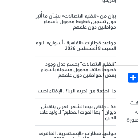
إفريقيا
بيان من «تنظيم الاتصالات» بشأن ما أُثير
حول تسجيل خطوط محمول بأسماء
مواطنين دون علمهم
مواعيد قطارات «القاهرة - أسوان» اليوم
السبت 8 أغسطس 2026
"تنظيم الاتصالات" يحسم جدل وجود
خطوط هاتف محمول مسجلة بأسماء
Share
Face
بعض المواطنين دون علمهم
ما الحكمة من تحريم الربا؟.. الإفتاء تجيب
تهت
غدًا.. ملتقى بيت الشعر العربي يناقش
،
ديوان "أيها الموت العظيم" لـ وليد علاء
الدين
صورة
مواعيد قطارات «الإسكندرية ـ القاهرة»