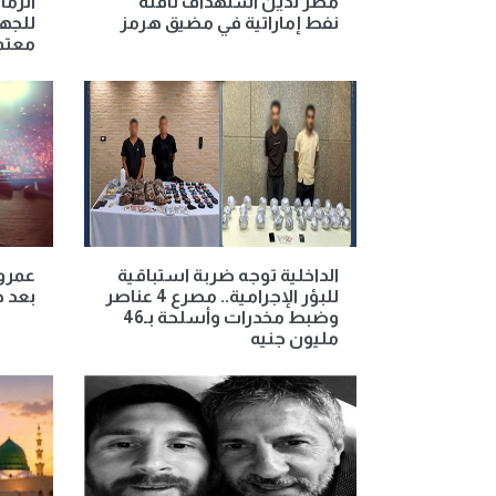
مصر تدين استهداف ناقلة
الزما
نفط إماراتية في مضيق هرمز
للجها
معتم
الداخلية توجه ضربة استباقية
عمرو 
للبؤر الإجرامية.. مصرع 4 عناصر
بعد ح
وضبط مخدرات وأسلحة بـ46
مليون جنيه