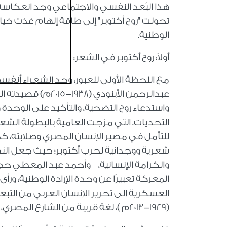
هذا البُعد النفسي والاجتماعي وجد انعكاسه
تحولت "روح أكتوبر" إلى طاقة إلهام غذت خيال
الوطنية.
أولاً: روح أكتوبر في الشعر:
مع اللحظة الأولى للعبور، وجد الشعراء أن
عبدالرحمن الأبنودي
واستدعاء روح التضحية، والتأكيد على الوحدة 
شعرية ووجدانية لحرب أكتوبر؛ حيث جعل النصر
والكرامة الإنسانية، وأحمد عبد المعطي حج
المعركة تعبيرًا عن وحدة الإرادة الوطنية، و
العسكرية إلى تحرير الإنسان العربي من التب
(1929-2013م )، لغة قريبة من الشارع المصري، فصارت قصائدهم كالأغاني التي تبث الحماس في القلوب.