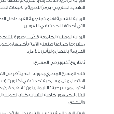
الرواية الرمزية أعادت إنتاج الحرب بوصفها صر
التهديد الخارجي، ورمزًا للحرية والانبعاث الح
الرواية النفسية اهتمت بتجربة الفرد داخل ال
التي أحدثها الحدث في النفوس.
الرواية الوطنية الجامعة قدّمت صورة للتلا
مشروعًا جماعيًا صنعته الأمة بأكملها، وتحول
الهزيمة بانتصار، واليأس بالأمل.
ثالثًا: روح أكتوبر في المسرح:
قام المسرح المصري بدوره، لم يتأخر عن الا
الانتصار، مثل مسرحية "حدث في أكتوبر" لإسم
أكتوبر، ومسرحية " النار والزيتون " لألفرد فرج
والتحدي.
رابعًا: البعد المشترك بين الشعر والرواية والمس