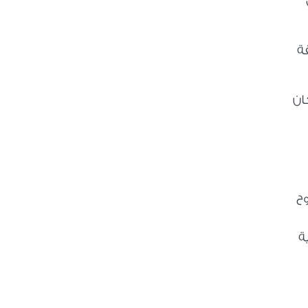
ة
ان
وح
ة