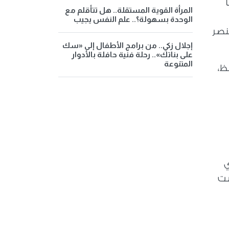
المرأة القوية المستقلة.. هل تتأقلم مع
الوحدة بسهولة؟.. علم النفس يجيب
لنصر
إجلال زكي.. من برامج الأطفال إلى «سك
على بناتك».. رحلة فنية حافلة بالأدوار
المتنوعة
ظ،
19-2015م)، الذي
ست