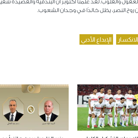
عقول والقلوب. لقد علمنا أكتوبر أن البندقية والقصيدة شقي
روح النصر، يظل خالدًا في وجدان الشعوب.
لانكسار
الإبداع الأدبي