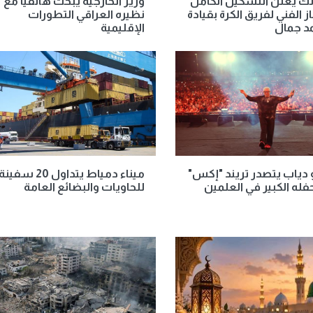
لك يعلن التشكيل الكامل
وزير الخارجية يبحث هاتفياً مع
ز الفني لفريق الكرة بقيادة
نظيره العراقي التطورات
د جمال
الإقليمية
دياب يتصدر تريند "إكس"
ميناء دمياط يتداول 20 سفين
فله الكبير في العلمين
للحاويات والبضائع العامة