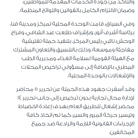
والتأكد من جودة الخدمات المقدمة للمواطنين،
وضمان الالتزام الكامل بالقوانين واللوائح المنظمة.
وفي السياق، قامت الوحدة المحلية لمركز ومدينة قنا،
برئاسة أشرف أنور، وبإشراف طلعت عبد الشافي، وفراج
الوحش، نائبي رئيس المركز، بتنفيذ حملة تفتيشية
مفاجئة وموسعة، وذلك بالتنسيق والتعاون المشترك
مع الهيئة القومية لسلامة الغذاء، ومديرية الطب
البيطري، بالإضافة إلى مسؤولي تراخيص المحلات
والإشغالات بالوحدة المحلية.
وقد أسفرت جهود هذه الحملة عن تحرير 5 محاضر
لإدارة محال تجارية بدون ترخيص، إلى جانب تحرير 14
محضر إشغال للطريق العام بهدف إعادة الانضباط
وتيسير حركة المرور والسير، كما تم اتخاذ كافة
الإجراءات القانونية اللازمة والرادعة ضد جميع
المخالفين.