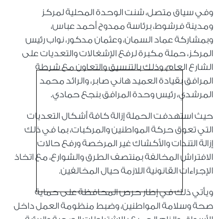
وفي سياق متصل، شنت الوحدة المحلية لمركز
ومدينة فرشوط، برئاسة ممدوح أحمد عباس،
وبمشاركة عماد السمان، وعثمان مدكور، نواب رئيس
المركز، حملة مكبرة لرفع الإشغالات والتعديات على
الشارع العام، وذلك بالتنسيق والتعاون مع شرطة
المرافق بقيادة العميد هاني صابر، والرائد محمد
المرشدي، رئيس وحدة المرافق بنجع حمادي.
حيث استهدفت الحملة إزالة كافة أشكال التعديات
التي تعوق حركة المواطنين والمركبات، بما في ذلك
إزالة التندات والأكشاك غير المرخصة ورفع حالات
الافتراش المخالفة بمنتصف الطرق والشوارع، مع اتخاذ
الإجراءات القانونية اللازمة حيال المخالفين.
ويأتي ذلك في إطار حرص المحافظة على حماية
صحة وسلامة المواطنين، وضبط منظومة العمل داخل