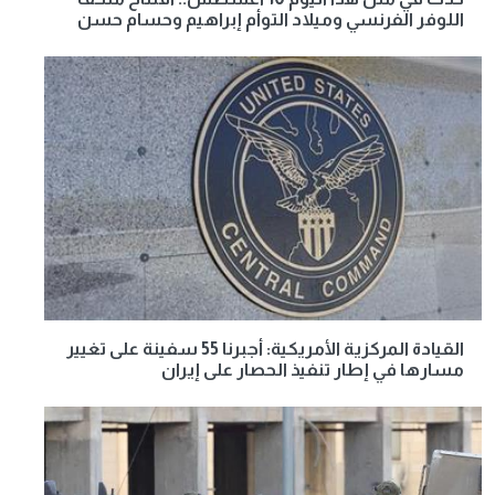
اللوفر الفرنسي وميلاد التوأم إبراهيم وحسام حسن
القيادة المركزية الأمريكية: أجبرنا 55 سفينة على تغيير
مسارها في إطار تنفيذ الحصار على إيران