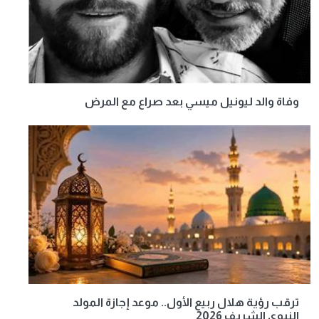
وفاة والد ليونيل ميسي بعد صراع مع المرض
ترقب رؤية هلال ربيع الأول.. موعد إجازة المولد
النبوي الشريف 2026