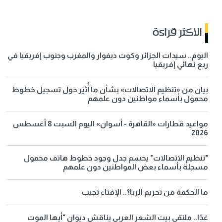
الاكثر قراءة
اليوم.. سيدات الجزائر وكوت ديفوار والمغرب وجنوب إفريقيا في
ربع نهائي إفريقيا
بيان من «تنظيم الاتصالات» بشأن ما أُثير حول تسجيل خطوط
محمول بأسماء مواطنين دون علمهم
مواعيد قطارات «القاهرة - أسوان» اليوم السبت 8 أغسطس
2026
"تنظيم الاتصالات" يحسم جدل وجود خطوط هاتف محمول
مسجلة بأسماء بعض المواطنين دون علمهم
ما الحكمة من تحريم الربا؟.. الإفتاء تجيب
غدًا.. ملتقى بيت الشعر العربي يناقش ديوان "أيها الموت