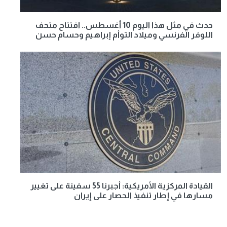
حدث في مثل هذا اليوم 10 أغسطس.. افتتاح متحف
اللوفر الفرنسي وميلاد التوأم إبراهيم وحسام حسن
القيادة المركزية الأمريكية: أجبرنا 55 سفينة على تغيير
مسارها في إطار تنفيذ الحصار على إيران