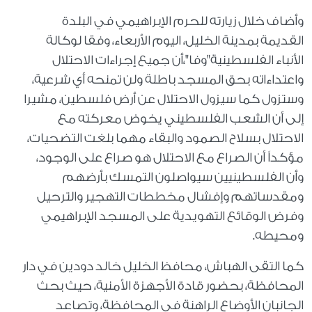
وأضاف خلال زيارته للحرم الإبراهيمي في البلدة
القديمة بمدينة الخليل، اليوم الأربعاء، وفقا لوكالة
الأنباء الفلسطينية"وفا"،أن جميع إجراءات الاحتلال
واعتداءاته بحق المسجد باطلة ولن تمنحه أي شرعية،
وستزول كما سيزول الاحتلال عن أرض فلسطين، مشيرا
إلى أن الشعب الفلسطيني يخوض معركته مع
الاحتلال بسلاح الصمود والبقاء مهما بلغت التضحيات،
مؤكداً أن الصراع مع الاحتلال هو صراع على الوجود،
وأن الفلسطينيين سيواصلون التمسك بأرضهم
ومقدساتهم وإفشال مخططات التهجير والترحيل
وفرض الوقائع التهويدية على المسجد الإبراهيمي
ومحيطه.
كما التقى الهباش، محافظ الخليل خالد دودين في دار
المحافظة، بحضور قادة الأجهزة الأمنية، حيث بحث
الجانبان الأوضاع الراهنة في المحافظة، وتصاعد