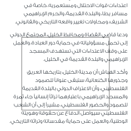
اعتداءات قوات الاحتلال ومستعمريه، خاصة في
مسافر يطا، والبلدة القديمة، والحرم الإبراهيمي
الشريف، ومحاولات تغيير واقعه التاريخي والقانوني.
ودعا قاضي القضاة ومحافظ الخليل، المجتمع الدولي
إلى تحمل مسؤولياته في حماية دور العبادة، والعمل
على وقف الاعتداءات التي تستهدف المسجد
الإبراهيمي والبلدة القديمة في الخليل.
وأكد الهباش أن مدينة الخليل، بتاريخها العريق
وجذورها الكنعانية، ستبقى عنواناً للصمود
الفلسطيني، وأن الاعتراف الدولي بالبلدة القديمة
والمسجد الإبراهيمي باعتبارهما تراثاً إنسانياً جاء ثمرة
للصمود والحضور الفلسطيني، مشيراً إلى أن الشعب
الفلسطيني سيواصل الدفاع عن حقوقه وهويته
الوطنية، والعمل على حماية مقدساته وتراثه التاريخي.