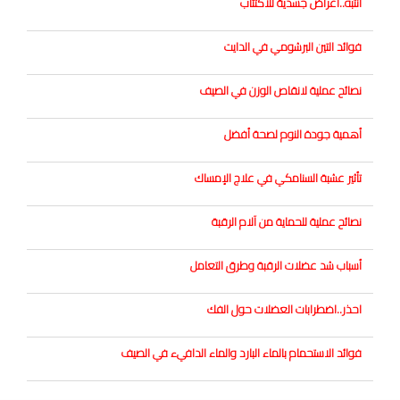
انتبه..أعراض جسدية للاكتئاب
فوائد التين البرشومي في الدايت
نصائح عملية لانقاص الوزن في الصيف
أهمية جودة النوم لصحة أفضل
تأثير عشبة السنامكي في علاج الإمساك
نصائح عملية للحماية من آلام الرقبة
أسباب شد عضلات الرقبة وطرق التعامل
احذر..اضطرابات العضلات حول الفك
فوائد الاستحمام بالماء البارد والماء الدافيء في الصيف