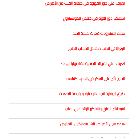
تعرف علي دور القهوة في حماية القلب من الأمراض
اكتشف دور الثوم في خفض الكوليسترول
هذه المشروبات فعالة لصحة الكبد
اتبع الآتي لتجنب مشاكل الحجاب الحاجز
تعرف علي الفوائد الصحية للفاصوليا البيضاء
للموز تأثير على السكر في الدم.. اكتشفه
طرق الوقاية لتجنب الإصابة بجرثومة المعدة
انتبه لتأثير القلق والتفكير الزائد علي القلب
هذه هي الأعراض الشائعة لتكيس المبايض