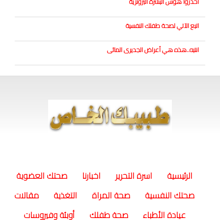
احذروا هوس البشرة البرونزية
اتبع الآتي لصحة طفلك النفسية
انتبه..هذه هي أعراض الجديرى المائى
(current)
الرئيسية
اسرة التحرير
اخبارنا
صحتك العضوية
صحتك النفسية
صحة المراة
التغذية
مقالات
عيادة الأطباء
صحة طفلك
أوبئة وفيروسات