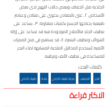
الجلدية مثل الجفاف وبعض حالات التهيج لدى بعض
الأشخاص. ٢.. غني بالمعادن يحتوي على معادن وعناصر
طبيعية يحتاجها الجسم بكميات متفاوتة. ٣.. يساعد على
تنظيف الجلد فالأملاح الموجودة فيه قد تساعد على إزالة
الشوائب وتنظيف البشرة. ٤.. قد يساهم في فتح الممرات
الأنفية تُستخدم المحاليل الملحية المشابهة لماء البحر
للمساعدة في تنظيف الأنف وترطيبه.
كلمات البحث
البحر
المصيف
مجلة طبيبك الخاص
صحة
طبيبك الخاص
الاكثر قراءة