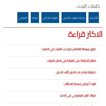
كلمات البحث
الشخير
مجلة طبيبك الخاص
طبيبك الخاص
صحة
النعاس
الاكثر قراءة
طرق بسيطة للتعامل مع حب الشباب في الصيف
نصائح للحفاظ على النشاط في فصل الصيف
حقيقة تعكر ماء الجنين أثناء الحمل
انتبه..أعراض جسدية للاكتئاب
فوائد التين البرشومي في الدايت