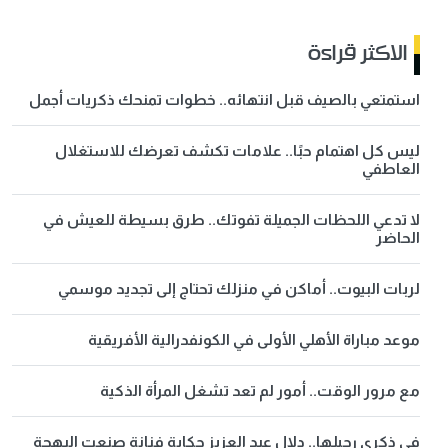
الاكثر قراءة
استمتعي بالصيف قبل انتهائه.. خطوات تمنحك ذكريات أجمل
ليس كل اهتمام حبًا.. علامات تكشف تعرضك للاستغلال
العاطفي
لا تدعي اللحظات الجميلة تفوتك.. طرق بسيطة للعيش في
الحاضر
لربات البيوت.. أماكن في منزلك تحتاج إلى تجديد موسمي
موعد مباراة الأهلي الأولى في الكونفدرالية الأفريقية
مع مرور الوقت.. أمور لم تعد تشغل المرأة الذكية
في ذكرى رحيلها.. دلال عبد العزيز حكاية فنانة صنعت البهجة