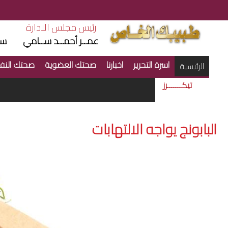
رئيس مجلس الادارة
ر
عمــر أحمــد ســامي
سم
اسرة التحرير
اخبارنا
صحتك العضوية
صحتك النف
(current)
الرئيسية
تيكـــــــرز
البابونج يواجه الالتهابات