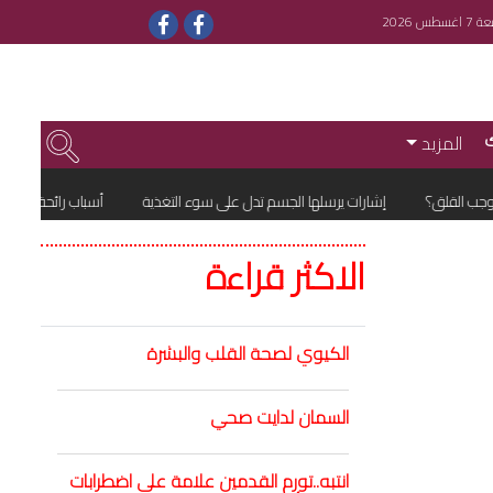
غسطس 2026
المزيد
 القلق؟
إشارات يرسلها الجسم تدل على سوء التغذية
أسباب رائحة العرق في 
الاكثر قراءة
الكيوي لصحة القلب والبشرة
السمان لدايت صحي
انتبه..تورم القدمين علامة على اضطرابات