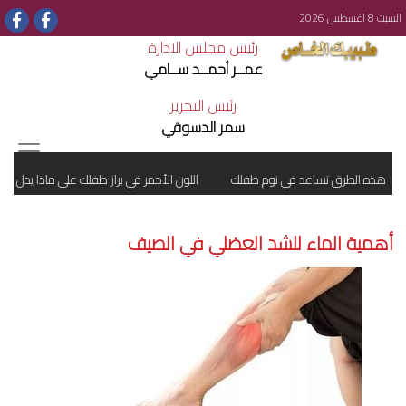
السبت 8 اغسطس 2026
رئيس مجلس الادارة
عمــر أحمــد ســامي
رئيس التحرير
سمر الدسوقي
هذه الطرق تساعد في نوم طفلك
اللون الأحمر في براز طفلك على ماذا يدل ؟
أهمية الماء للشد العضلي في الصيف