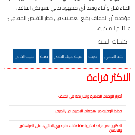
الماء قبل وأثناء وبعد أي مجهود بدني لتعويض الفاقد،
مؤكدة أن الجفاف يضع العضلات في خطر التقلص المفاجئ
والآلام المتكررة.
كلمات البحث
الشد العضلي
الصيف
مجلة طبيبك الخاص
صحة
طبيبك الخاص
الاكثر قراءة
أضرار‭ ‬الوجبات‭ ‬الجاهزة‭ ‬والسريعة‭ ‬فى‭ ‬الصيف
خطط‭ ‬الوقاية‭ ‬من‭ ‬هجمات‭ ‬الإكزيما‭ ‬فى‭ ‬الصيف
الدكتور‭ ‬عمر‭ ‬عزام‭ :‬احذروا مضاعفات «الجديري المائي» على المراهقين
والبالغين