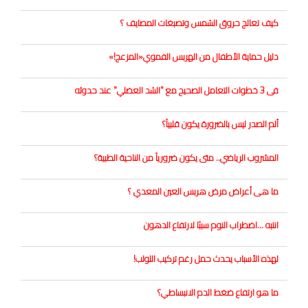
كيف تعالج حروق الشمس وتصبغات المصايف ؟
دليل‭ ‬حماية‭ ‬الأطفال‭ ‬من‭ ‬الهربس‭ ‬الفموي‮«‬المزعج‮»‬‭!‬
فى 3 خطوات التعامل الصحيح مع "الشد العضلي" عند حدوثه
ألم الصدر ليس بالضرورة يكون قلبياً؟
المشروب الرياضي.. متى يكون ضرورياً من الناحية الطبية؟
ما هى أعراض مرض هربس العين المعدي ؟
انتبه ...اضطراب النوم سببًا لارتفاع الدهون
لهذه الأسباب يحدث حمل رغم تركيب اللولب!
ما هو ارتفاع ضغط الدم الانبساطي؟