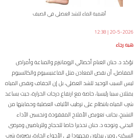
أهمية الماء للشد العضلي في الصيف
12:38
|
20-5-2026
هبه رجاء
تؤكد د. حنان الغنام أخصائي الروماتيزم والمناعة وأمراض
المفاصل، أن نقص المعادن مثل الماغنيسيوم والكالسيوم
ليس السبب الوحيد للشد العضلي، بل إن الجفاف ونقص المياه
يمثلان سببا رئيسيا، خاصة مع ارتفاع درجات الحرارة، حيث يساعد
شرب المياه بانتظام على ترطيب الألياف العضلية وحمايتها من
التشنج، بجانب تعويض الأملاح المفقودة وتحسين الأداء
البدني. وتوجه د. حنان تحذيرا خاصا للحجاج وللرياضيين ومرضى
السكري ومن يبذلون مجهودا في الأجواء الحارة، بضرورة شرب