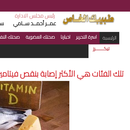
رئيس مجلس الادارة
ر
عمــر أحمــد ســامي
سم
اسرة التحرير
اخبارنا
صحتك العضوية
صحتك النف
(current)
الرئيسية
تيكـــــــرز
تلك الفئات هي الأكثر إصابة بنقص فيتامين