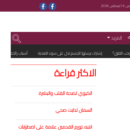
سطس 2026
المزيد
القلق؟
إشارات يرسلها الجسم تدل على سوء التغذية
أسباب رائحة العرق في ا
الاكثر قراءة
الكيوي لصحة القلب والبشرة
السمان لدايت صحي
انتبه..تورم القدمين علامة على اضطرابات